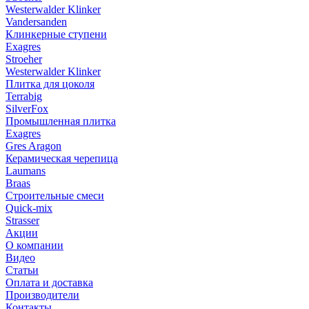
Westerwalder Klinker
Vandersanden
Клинкерные ступени
Exagres
Stroeher
Westerwalder Klinker
Плитка для цоколя
Terrabig
SilverFox
Промышленная плитка
Exagres
Gres Aragon
Керамическая черепица
Laumans
Braas
Строительные смеси
Quick-mix
Strasser
Акции
О компании
Видео
Статьи
Оплата и доставка
Производители
Контакты