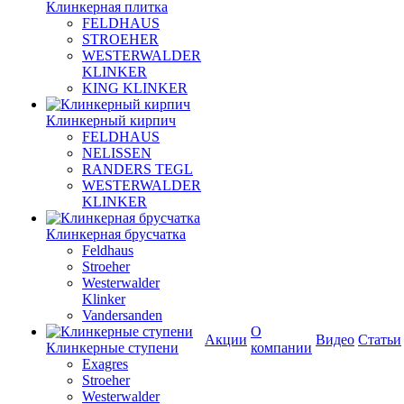
Клинкерная плитка
FELDHAUS
STROEHER
WESTERWALDER
KLINKER
KING KLINKER
Клинкерный кирпич
FELDHAUS
NELISSEN
RANDERS TEGL
WESTERWALDER
KLINKER
Клинкерная брусчатка
Feldhaus
Stroeher
Westerwalder
Klinker
Vandersanden
О
Акции
Видео
Статьи
Клинкерные ступени
компании
Exagres
Stroeher
Westerwalder