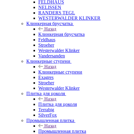
FELDHAUS
NELISSEN
RANDERS TEGL
WESTERWALDER KLINKER
Клинкерная брусчатка
Назад
Клинкерная брусчатка
Feldhaus
Stroeher
Westerwalder Klinker
Vandersanden
Клинкерные ступени
Назад
Клинкерные ступени
Exagres
Stroeher
Westerwalder Klinker
Плитка для цоколя
Назад
Плитка для цоколя
Terrabig
SilverFox
Промышленная плитка
Назад
Промышленная плитка