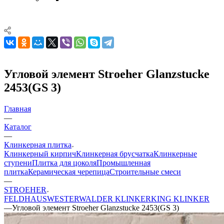
Угловой элемент Stroeher Glanzstucke
2453(GS 3)
Главная
—
Каталог
—
Клинкерная плитка
Клинкерный кирпич
Клинкерная брусчатка
Клинкерные
ступени
Плитка для цоколя
Промышленная
плитка
Керамическая черепица
Строительные смеси
—
STROEHER
FELDHAUS
WESTERWALDER KLINKER
KING KLINKER
—
Угловой элемент Stroeher Glanzstucke 2453(GS 3)