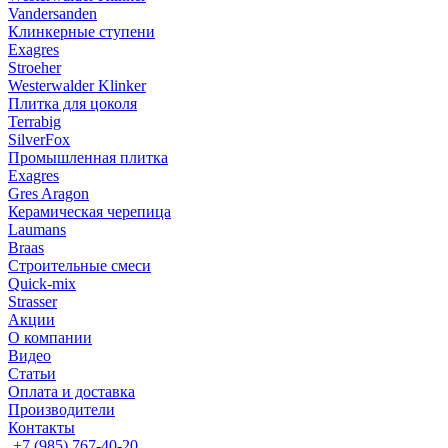
Vandersanden
Клинкерные ступени
Exagres
Stroeher
Westerwalder Klinker
Плитка для цоколя
Terrabig
SilverFox
Промышленная плитка
Exagres
Gres Aragon
Керамическая черепица
Laumans
Braas
Строительные смеси
Quick-mix
Strasser
Акции
О компании
Видео
Статьи
Оплата и доставка
Производители
Контакты
+7 (985) 767-40-20