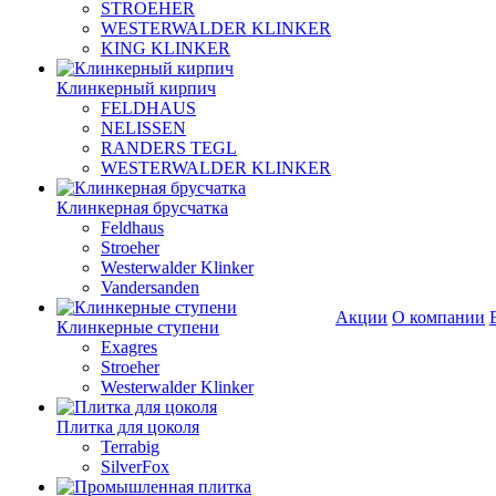
STROEHER
WESTERWALDER KLINKER
KING KLINKER
Клинкерный кирпич
FELDHAUS
NELISSEN
RANDERS TEGL
WESTERWALDER KLINKER
Клинкерная брусчатка
Feldhaus
Stroeher
Westerwalder Klinker
Vandersanden
Акции
О компании
Клинкерные ступени
Exagres
Stroeher
Westerwalder Klinker
Плитка для цоколя
Terrabig
SilverFox