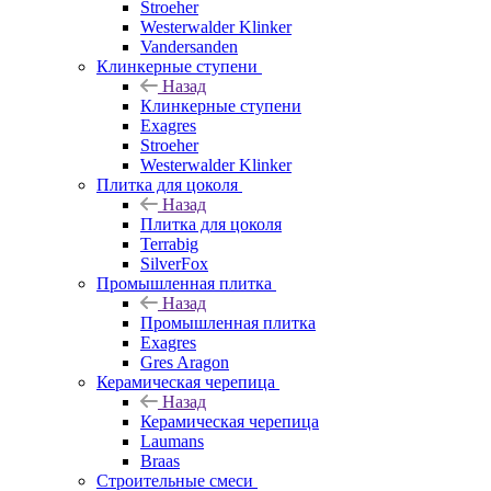
Stroeher
Westerwalder Klinker
Vandersanden
Клинкерные ступени
Назад
Клинкерные ступени
Exagres
Stroeher
Westerwalder Klinker
Плитка для цоколя
Назад
Плитка для цоколя
Terrabig
SilverFox
Промышленная плитка
Назад
Промышленная плитка
Exagres
Gres Aragon
Керамическая черепица
Назад
Керамическая черепица
Laumans
Braas
Строительные смеси