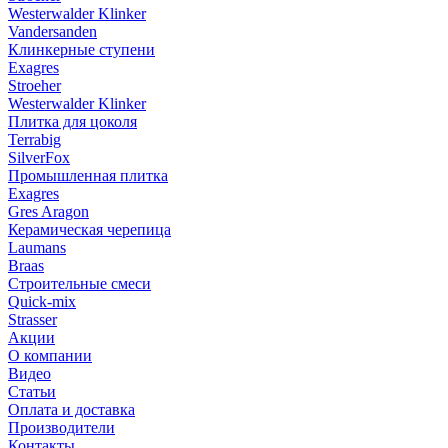
Westerwalder Klinker
Vandersanden
Клинкерные ступени
Exagres
Stroeher
Westerwalder Klinker
Плитка для цоколя
Terrabig
SilverFox
Промышленная плитка
Exagres
Gres Aragon
Керамическая черепица
Laumans
Braas
Строительные смеси
Quick-mix
Strasser
Акции
О компании
Видео
Статьи
Оплата и доставка
Производители
Контакты