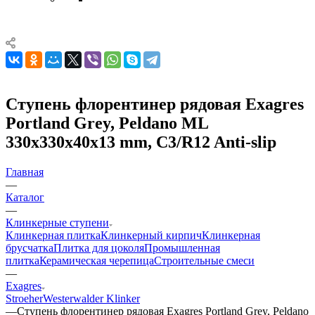
Ступень флорентинер рядовая Exagres
Portland Grey, Peldano ML
330x330x40x13 mm, C3/R12 Anti-slip
Главная
—
Каталог
—
Клинкерные ступени
Клинкерная плитка
Клинкерный кирпич
Клинкерная
брусчатка
Плитка для цоколя
Промышленная
плитка
Керамическая черепица
Строительные смеси
—
Exagres
Stroeher
Westerwalder Klinker
—
Ступень флорентинер рядовая Exagres Portland Grey, Peldano