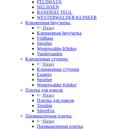
FELDHAUS
NELISSEN
RANDERS TEGL
WESTERWALDER KLINKER
Клинкерная брусчатка
Назад
Клинкерная брусчатка
Feldhaus
Stroeher
Westerwalder Klinker
Vandersanden
Клинкерные ступени
Назад
Клинкерные ступени
Exagres
Stroeher
Westerwalder Klinker
Плитка для цоколя
Назад
Плитка для цоколя
Terrabig
SilverFox
Промышленная плитка
Назад
Промышленная плитка