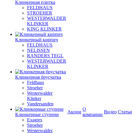
Клинкерная плитка
FELDHAUS
STROEHER
WESTERWALDER
KLINKER
KING KLINKER
Клинкерный кирпич
FELDHAUS
NELISSEN
RANDERS TEGL
WESTERWALDER
KLINKER
Клинкерная брусчатка
Feldhaus
Stroeher
Westerwalder
Klinker
Vandersanden
О
Акции
Видео
Статьи
Клинкерные ступени
компании
Exagres
Stroeher
Westerwalder