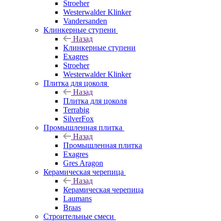
Stroeher
Westerwalder Klinker
Vandersanden
Клинкерные ступени
Назад
Клинкерные ступени
Exagres
Stroeher
Westerwalder Klinker
Плитка для цоколя
Назад
Плитка для цоколя
Terrabig
SilverFox
Промышленная плитка
Назад
Промышленная плитка
Exagres
Gres Aragon
Керамическая черепица
Назад
Керамическая черепица
Laumans
Braas
Строительные смеси