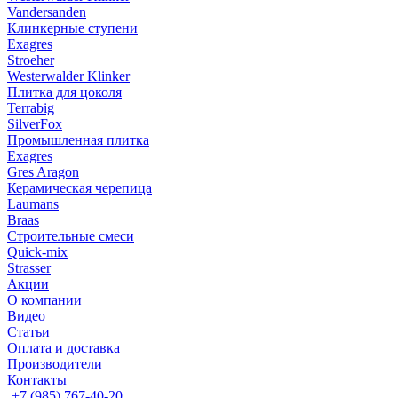
Vandersanden
Клинкерные ступени
Exagres
Stroeher
Westerwalder Klinker
Плитка для цоколя
Terrabig
SilverFox
Промышленная плитка
Exagres
Gres Aragon
Керамическая черепица
Laumans
Braas
Строительные смеси
Quick-mix
Strasser
Акции
О компании
Видео
Статьи
Оплата и доставка
Производители
Контакты
+7 (985) 767-40-20