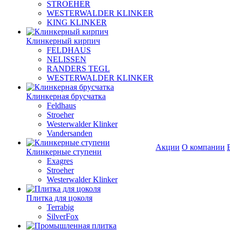
STROEHER
WESTERWALDER KLINKER
KING KLINKER
Клинкерный кирпич
FELDHAUS
NELISSEN
RANDERS TEGL
WESTERWALDER KLINKER
Клинкерная брусчатка
Feldhaus
Stroeher
Westerwalder Klinker
Vandersanden
Акции
О компании
Клинкерные ступени
Exagres
Stroeher
Westerwalder Klinker
Плитка для цоколя
Terrabig
SilverFox