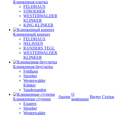
Клинкерная плитка
FELDHAUS
STROEHER
WESTERWALDER
KLINKER
KING KLINKER
Клинкерный кирпич
FELDHAUS
NELISSEN
RANDERS TEGL
WESTERWALDER
KLINKER
Клинкерная брусчатка
Feldhaus
Stroeher
Westerwalder
Klinker
Vandersanden
О
Акции
Видео
Статьи
Клинкерные ступени
компании
Exagres
Stroeher
Westerwalder