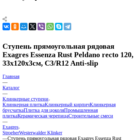
Ступень прямоугольная рядовая
Exagres Essenza Rust Peldano recto 120,
33x120x3см, C3/R12 Anti-slip
Главная
—
Каталог
—
Клинкерные ступени
Клинкерная плитка
Клинкерный кирпич
Клинкерная
брусчатка
Плитка для цоколя
Промышленная
плитка
Керамическая черепица
Строительные смеси
—
Exagres
Stroeher
Westerwalder Klinker
—
Ступень прямоугольная рядовая Exagres Essenza Rust