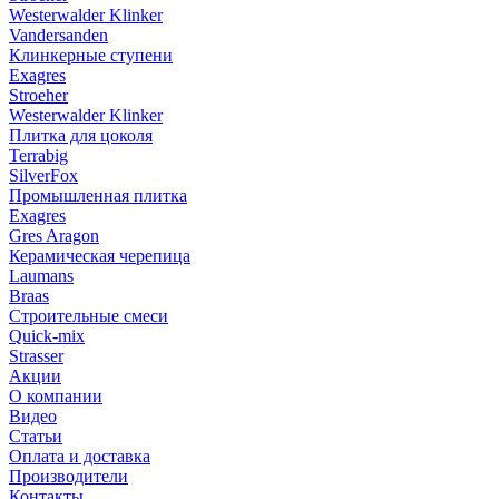
Westerwalder Klinker
Vandersanden
Клинкерные ступени
Exagres
Stroeher
Westerwalder Klinker
Плитка для цоколя
Terrabig
SilverFox
Промышленная плитка
Exagres
Gres Aragon
Керамическая черепица
Laumans
Braas
Строительные смеси
Quick-mix
Strasser
Акции
О компании
Видео
Статьи
Оплата и доставка
Производители
Контакты