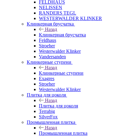
FELDHAUS
NELISSEN
RANDERS TEGL
WESTERWALDER KLINKER
Клинкерная брусчатка
Назад
Клинкерная брусчатка
Feldhaus
Stroeher
Westerwalder Klinker
Vandersanden
Клинкерные ступени
Назад
Клинкерные ступени
Exagres
Stroeher
Westerwalder Klinker
Плитка для цоколя
Назад
Плитка для цоколя
Terrabig
SilverFox
Промышленная плитка
Назад
Промышленная плитка