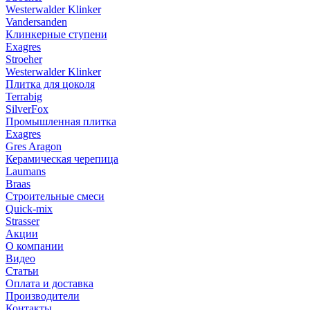
Westerwalder Klinker
Vandersanden
Клинкерные ступени
Exagres
Stroeher
Westerwalder Klinker
Плитка для цоколя
Terrabig
SilverFox
Промышленная плитка
Exagres
Gres Aragon
Керамическая черепица
Laumans
Braas
Строительные смеси
Quick-mix
Strasser
Акции
О компании
Видео
Статьи
Оплата и доставка
Производители
Контакты