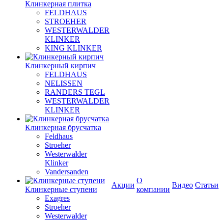
Клинкерная плитка
FELDHAUS
STROEHER
WESTERWALDER
KLINKER
KING KLINKER
Клинкерный кирпич
FELDHAUS
NELISSEN
RANDERS TEGL
WESTERWALDER
KLINKER
Клинкерная брусчатка
Feldhaus
Stroeher
Westerwalder
Klinker
Vandersanden
О
Акции
Видео
Статьи
Клинкерные ступени
компании
Exagres
Stroeher
Westerwalder