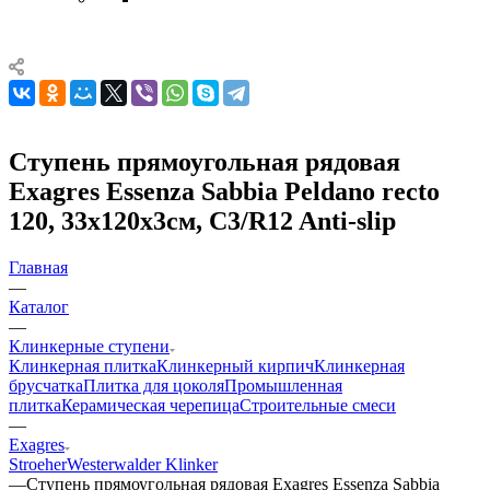
Ступень прямоугольная рядовая
Exagres Essenza Sabbia Peldano recto
120, 33x120x3см, C3/R12 Anti-slip
Главная
—
Каталог
—
Клинкерные ступени
Клинкерная плитка
Клинкерный кирпич
Клинкерная
брусчатка
Плитка для цоколя
Промышленная
плитка
Керамическая черепица
Строительные смеси
—
Exagres
Stroeher
Westerwalder Klinker
—
Ступень прямоугольная рядовая Exagres Essenza Sabbia