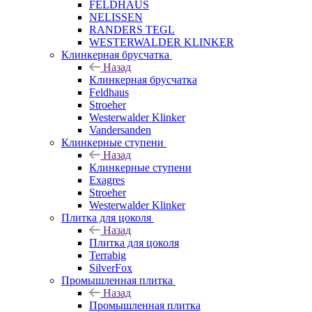
FELDHAUS
NELISSEN
RANDERS TEGL
WESTERWALDER KLINKER
Клинкерная брусчатка
Назад
Клинкерная брусчатка
Feldhaus
Stroeher
Westerwalder Klinker
Vandersanden
Клинкерные ступени
Назад
Клинкерные ступени
Exagres
Stroeher
Westerwalder Klinker
Плитка для цоколя
Назад
Плитка для цоколя
Terrabig
SilverFox
Промышленная плитка
Назад
Промышленная плитка