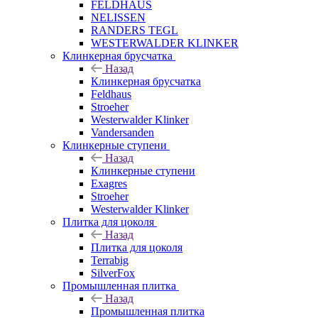
FELDHAUS
NELISSEN
RANDERS TEGL
WESTERWALDER KLINKER
Клинкерная брусчатка
Назад
Клинкерная брусчатка
Feldhaus
Stroeher
Westerwalder Klinker
Vandersanden
Клинкерные ступени
Назад
Клинкерные ступени
Exagres
Stroeher
Westerwalder Klinker
Плитка для цоколя
Назад
Плитка для цоколя
Terrabig
SilverFox
Промышленная плитка
Назад
Промышленная плитка