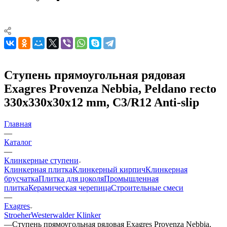
Ступень прямоугольная рядовая
Exagres Provenza Nebbia, Peldano recto
330x330x30x12 mm, C3/R12 Anti-slip
Главная
—
Каталог
—
Клинкерные ступени
Клинкерная плитка
Клинкерный кирпич
Клинкерная
брусчатка
Плитка для цоколя
Промышленная
плитка
Керамическая черепица
Строительные смеси
—
Exagres
Stroeher
Westerwalder Klinker
—
Ступень прямоугольная рядовая Exagres Provenza Nebbia,