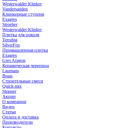
Westerwalder Klinker
Vandersanden
Клинкерные ступени
Exagres
Stroeher
Westerwalder Klinker
Плитка для цоколя
Terrabig
SilverFox
Промышленная плитка
Exagres
Gres Aragon
Керамическая черепица
Laumans
Braas
Строительные смеси
Quick-mix
Strasser
Акции
О компании
Видео
Статьи
Оплата и доставка
Производители
Контакты