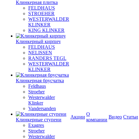
Клинкерная плитка
FELDHAUS
STROEHER
WESTERWALDER
KLINKER
KING KLINKER
Клинкерный кирпич
FELDHAUS
NELISSEN
RANDERS TEGL
WESTERWALDER
KLINKER
Клинкерная брусчатка
Feldhaus
Stroeher
Westerwalder
Klinker
Vandersanden
О
Акции
Видео
Статьи
Клинкерные ступени
компании
Exagres
Stroeher
Westerwalder