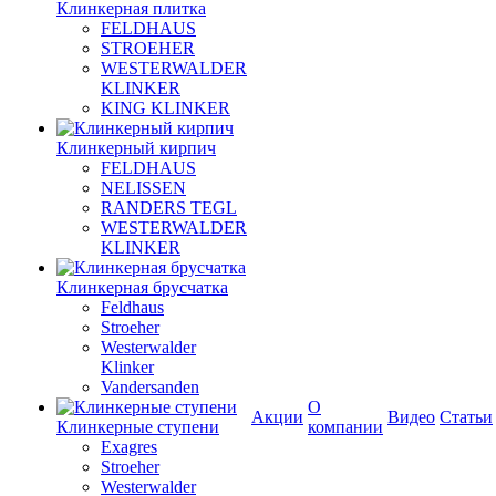
Клинкерная плитка
FELDHAUS
STROEHER
WESTERWALDER
KLINKER
KING KLINKER
Клинкерный кирпич
FELDHAUS
NELISSEN
RANDERS TEGL
WESTERWALDER
KLINKER
Клинкерная брусчатка
Feldhaus
Stroeher
Westerwalder
Klinker
Vandersanden
О
Акции
Видео
Статьи
Клинкерные ступени
компании
Exagres
Stroeher
Westerwalder