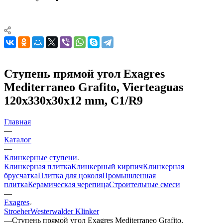
Ступень прямой угол Exagres
Mediterraneo Grafito, Vierteaguas
120x330x30x12 mm, C1/R9
Главная
—
Каталог
—
Клинкерные ступени
Клинкерная плитка
Клинкерный кирпич
Клинкерная
брусчатка
Плитка для цоколя
Промышленная
плитка
Керамическая черепица
Строительные смеси
—
Exagres
Stroeher
Westerwalder Klinker
—
Ступень прямой угол Exagres Mediterraneo Grafito,