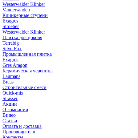
Westerwalder Klinker
Vandersanden
Клинкерные ступени
Exagres
Stroeher
Westerwalder Klinker
Плитка для цоколя
Terrabig
SilverFox
Промышленная плитка
Exagres
Gres Aragon
Керамическая черепица
Laumans
Braas
Строительные смеси
Quick-mix
Strasser
Акции
О компании
Видео
Статьи
Оплата и доставка
Производители
Контакты