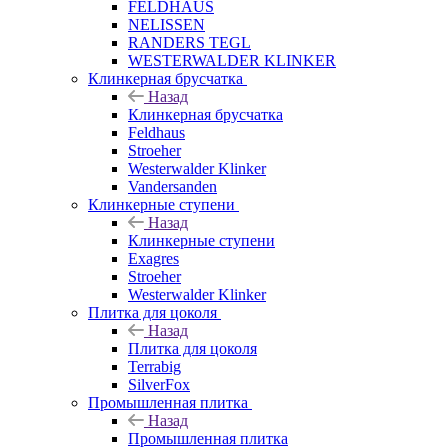
FELDHAUS
NELISSEN
RANDERS TEGL
WESTERWALDER KLINKER
Клинкерная брусчатка
Назад
Клинкерная брусчатка
Feldhaus
Stroeher
Westerwalder Klinker
Vandersanden
Клинкерные ступени
Назад
Клинкерные ступени
Exagres
Stroeher
Westerwalder Klinker
Плитка для цоколя
Назад
Плитка для цоколя
Terrabig
SilverFox
Промышленная плитка
Назад
Промышленная плитка