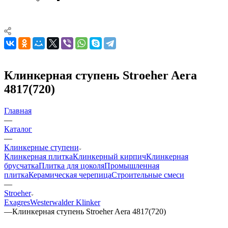
Клинкерная ступень Stroeher Aera
4817(720)
Главная
—
Каталог
—
Клинкерные ступени
Клинкерная плитка
Клинкерный кирпич
Клинкерная
брусчатка
Плитка для цоколя
Промышленная
плитка
Керамическая черепица
Строительные смеси
—
Stroeher
Exagres
Westerwalder Klinker
—
Клинкерная ступень Stroeher Aera 4817(720)