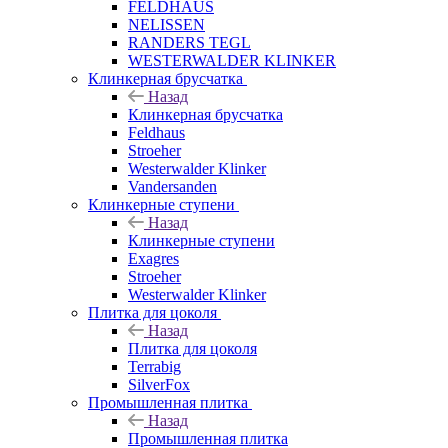
FELDHAUS
NELISSEN
RANDERS TEGL
WESTERWALDER KLINKER
Клинкерная брусчатка
Назад
Клинкерная брусчатка
Feldhaus
Stroeher
Westerwalder Klinker
Vandersanden
Клинкерные ступени
Назад
Клинкерные ступени
Exagres
Stroeher
Westerwalder Klinker
Плитка для цоколя
Назад
Плитка для цоколя
Terrabig
SilverFox
Промышленная плитка
Назад
Промышленная плитка