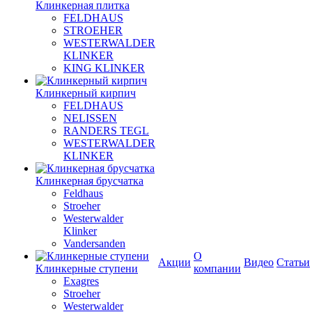
Клинкерная плитка
FELDHAUS
STROEHER
WESTERWALDER
KLINKER
KING KLINKER
Клинкерный кирпич
FELDHAUS
NELISSEN
RANDERS TEGL
WESTERWALDER
KLINKER
Клинкерная брусчатка
Feldhaus
Stroeher
Westerwalder
Klinker
Vandersanden
О
Акции
Видео
Статьи
Клинкерные ступени
компании
Exagres
Stroeher
Westerwalder