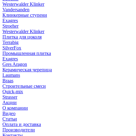
Westerwalder Klinker
Vandersanden
Клинкерные ступени
Exagres
Stroeher
Westerwalder Klinker
Плитка для цоколя
Terrabig
SilverFox
Промышленная плитка
Exagres
Gres Aragon
Керамическая черепица
Laumans
Braas
Строительные смеси
Quick-mix
Strasser
Акции
О компании
Видео
Статьи
Оплата и доставка
Производители
Контакты