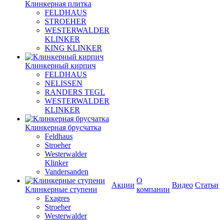
Клинкерная плитка
FELDHAUS
STROEHER
WESTERWALDER
KLINKER
KING KLINKER
Клинкерный кирпич
FELDHAUS
NELISSEN
RANDERS TEGL
WESTERWALDER
KLINKER
Клинкерная брусчатка
Feldhaus
Stroeher
Westerwalder
Klinker
Vandersanden
О
Акции
Видео
Статьи
Клинкерные ступени
компании
Exagres
Stroeher
Westerwalder