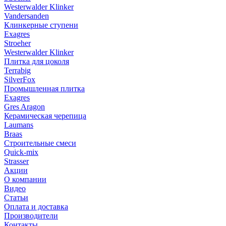
Westerwalder Klinker
Vandersanden
Клинкерные ступени
Exagres
Stroeher
Westerwalder Klinker
Плитка для цоколя
Terrabig
SilverFox
Промышленная плитка
Exagres
Gres Aragon
Керамическая черепица
Laumans
Braas
Строительные смеси
Quick-mix
Strasser
Акции
О компании
Видео
Статьи
Оплата и доставка
Производители
Контакты