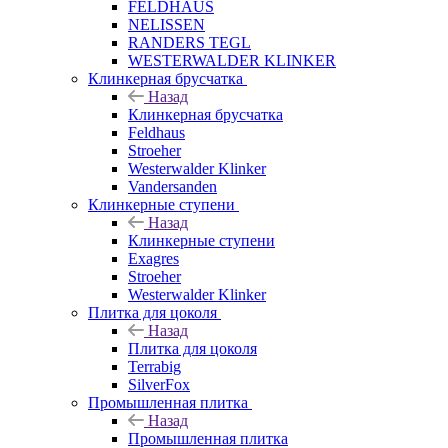
FELDHAUS
NELISSEN
RANDERS TEGL
WESTERWALDER KLINKER
Клинкерная брусчатка
Назад
Клинкерная брусчатка
Feldhaus
Stroeher
Westerwalder Klinker
Vandersanden
Клинкерные ступени
Назад
Клинкерные ступени
Exagres
Stroeher
Westerwalder Klinker
Плитка для цоколя
Назад
Плитка для цоколя
Terrabig
SilverFox
Промышленная плитка
Назад
Промышленная плитка