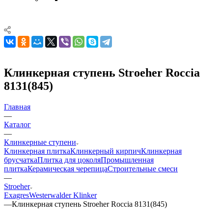
Клинкерная ступень Stroeher Roccia
8131(845)
Главная
—
Каталог
—
Клинкерные ступени
Клинкерная плитка
Клинкерный кирпич
Клинкерная
брусчатка
Плитка для цоколя
Промышленная
плитка
Керамическая черепица
Строительные смеси
—
Stroeher
Exagres
Westerwalder Klinker
—
Клинкерная ступень Stroeher Roccia 8131(845)