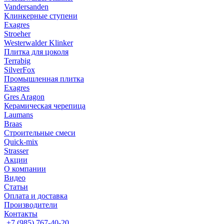
Vandersanden
Клинкерные ступени
Exagres
Stroeher
Westerwalder Klinker
Плитка для цоколя
Terrabig
SilverFox
Промышленная плитка
Exagres
Gres Aragon
Керамическая черепица
Laumans
Braas
Строительные смеси
Quick-mix
Strasser
Акции
О компании
Видео
Статьи
Оплата и доставка
Производители
Контакты
+7 (985) 767-40-20