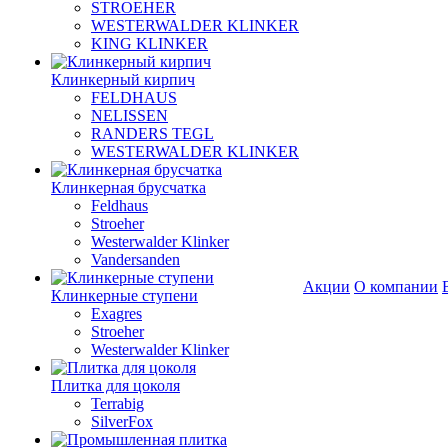
STROEHER
WESTERWALDER KLINKER
KING KLINKER
Клинкерный кирпич
FELDHAUS
NELISSEN
RANDERS TEGL
WESTERWALDER KLINKER
Клинкерная брусчатка
Feldhaus
Stroeher
Westerwalder Klinker
Vandersanden
Акции
О компании
Клинкерные ступени
Exagres
Stroeher
Westerwalder Klinker
Плитка для цоколя
Terrabig
SilverFox