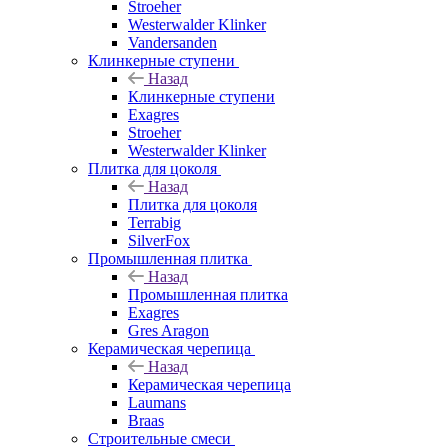
Stroeher
Westerwalder Klinker
Vandersanden
Клинкерные ступени
Назад
Клинкерные ступени
Exagres
Stroeher
Westerwalder Klinker
Плитка для цоколя
Назад
Плитка для цоколя
Terrabig
SilverFox
Промышленная плитка
Назад
Промышленная плитка
Exagres
Gres Aragon
Керамическая черепица
Назад
Керамическая черепица
Laumans
Braas
Строительные смеси