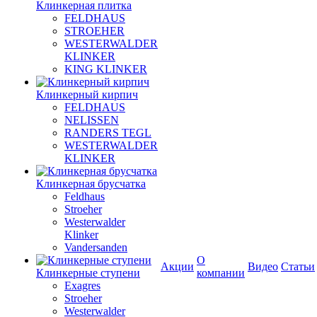
Клинкерная плитка
FELDHAUS
STROEHER
WESTERWALDER
KLINKER
KING KLINKER
Клинкерный кирпич
FELDHAUS
NELISSEN
RANDERS TEGL
WESTERWALDER
KLINKER
Клинкерная брусчатка
Feldhaus
Stroeher
Westerwalder
Klinker
Vandersanden
О
Акции
Видео
Статьи
Клинкерные ступени
компании
Exagres
Stroeher
Westerwalder