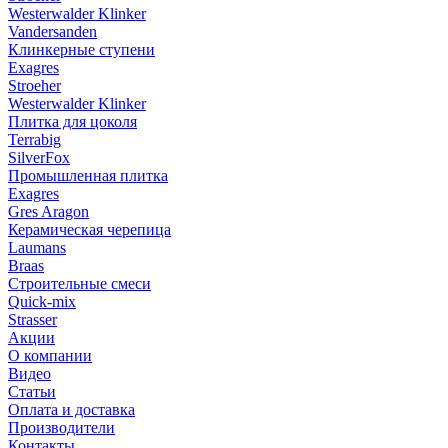
Westerwalder Klinker
Vandersanden
Клинкерные ступени
Exagres
Stroeher
Westerwalder Klinker
Плитка для цоколя
Terrabig
SilverFox
Промышленная плитка
Exagres
Gres Aragon
Керамическая черепица
Laumans
Braas
Строительные смеси
Quick-mix
Strasser
Акции
О компании
Видео
Статьи
Оплата и доставка
Производители
Контакты