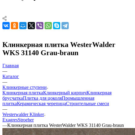
Клинкерная плитка WesterWalder
WKS 31140 Grau-braun
Главная
—
Каталог
—
Клинкерные ступени
Клинкерная плитка
Клинкерный кирпич
Клинкерная
брусчатка
Плитка для цоколя
Промышленная
плитка
Керамическая черепица
Строительные смеси
—
Westerwalder Klinker
Exagres
Stroeher
—
Клинкерная плитка WesterWalder WKS 31140 Grau-braun