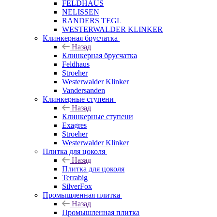
FELDHAUS
NELISSEN
RANDERS TEGL
WESTERWALDER KLINKER
Клинкерная брусчатка
Назад
Клинкерная брусчатка
Feldhaus
Stroeher
Westerwalder Klinker
Vandersanden
Клинкерные ступени
Назад
Клинкерные ступени
Exagres
Stroeher
Westerwalder Klinker
Плитка для цоколя
Назад
Плитка для цоколя
Terrabig
SilverFox
Промышленная плитка
Назад
Промышленная плитка