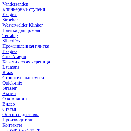
Vandersanden
Клинкерные ступени
Exagres
Stroeher
Westerwalder Klinker
Плитка для цоколя
Terrabig
SilverFox
Промышленная плитка
Exagres
Gres Aragon
Керамическая черепица
Laumans
Braas
Строительные смеси
Quick-mix
Strasser
Акции
О компании
Видео
Статьи
Оплата и доставка
Производители
Контакты
+7 (985) 767-40-20