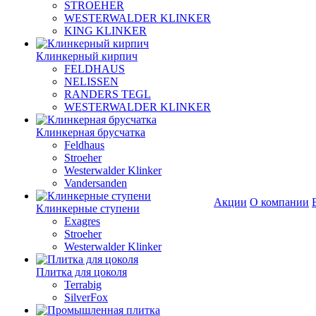
STROEHER
WESTERWALDER KLINKER
KING KLINKER
Клинкерный кирпич
FELDHAUS
NELISSEN
RANDERS TEGL
WESTERWALDER KLINKER
Клинкерная брусчатка
Feldhaus
Stroeher
Westerwalder Klinker
Vandersanden
Акции
О компании
Клинкерные ступени
Exagres
Stroeher
Westerwalder Klinker
Плитка для цоколя
Terrabig
SilverFox