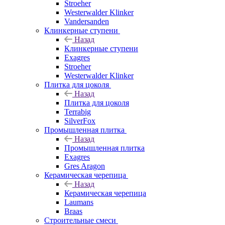
Stroeher
Westerwalder Klinker
Vandersanden
Клинкерные ступени
Назад
Клинкерные ступени
Exagres
Stroeher
Westerwalder Klinker
Плитка для цоколя
Назад
Плитка для цоколя
Terrabig
SilverFox
Промышленная плитка
Назад
Промышленная плитка
Exagres
Gres Aragon
Керамическая черепица
Назад
Керамическая черепица
Laumans
Braas
Строительные смеси