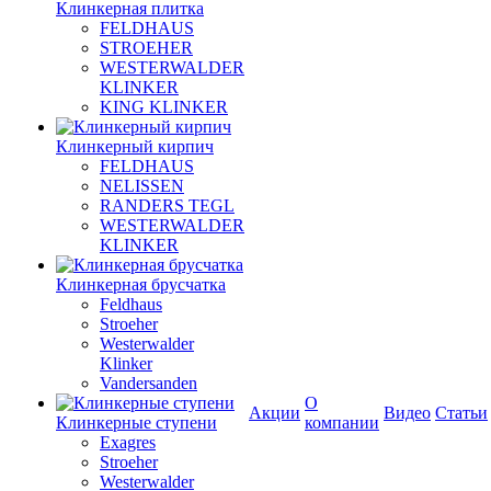
Клинкерная плитка
FELDHAUS
STROEHER
WESTERWALDER
KLINKER
KING KLINKER
Клинкерный кирпич
FELDHAUS
NELISSEN
RANDERS TEGL
WESTERWALDER
KLINKER
Клинкерная брусчатка
Feldhaus
Stroeher
Westerwalder
Klinker
Vandersanden
О
Акции
Видео
Статьи
Клинкерные ступени
компании
Exagres
Stroeher
Westerwalder