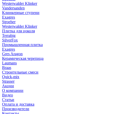
Westerwalder Klinker
Vandersanden
Клинкерные ступени
Exagres
Stroeher
Westerwalder Klinker
Плитка для цоколя
Terrabig
SilverFox
Промышленная плитка
Exagres
Gres Aragon
Керамическая черепица
Laumans
Braas
Строительные смеси
Quick-mix
Strasser
Акции
О компании
Видео
Статьи
Оплата и доставка
Производители
Контакты