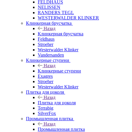
FELDHAUS
NELISSEN
RANDERS TEGL
WESTERWALDER KLINKER
Клинкерная брусчатка
Назад
Клинкерная брусчатка
Feldhaus
Stroeher
Westerwalder Klinker
Vandersanden
Клинкерные ступени
Назад
Клинкерные ступени
Exagres
Stroeher
Westerwalder Klinker
Плитка для цоколя
Назад
Плитка для цоколя
Terrabig
SilverFox
Промышленная плитка
Назад
Промышленная плитка