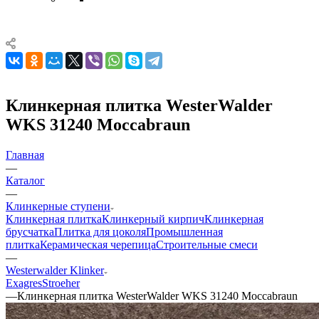
Клинкерная плитка WesterWalder
WKS 31240 Moccabraun
Главная
—
Каталог
—
Клинкерные ступени
Клинкерная плитка
Клинкерный кирпич
Клинкерная
брусчатка
Плитка для цоколя
Промышленная
плитка
Керамическая черепица
Строительные смеси
—
Westerwalder Klinker
Exagres
Stroeher
—
Клинкерная плитка WesterWalder WKS 31240 Moccabraun