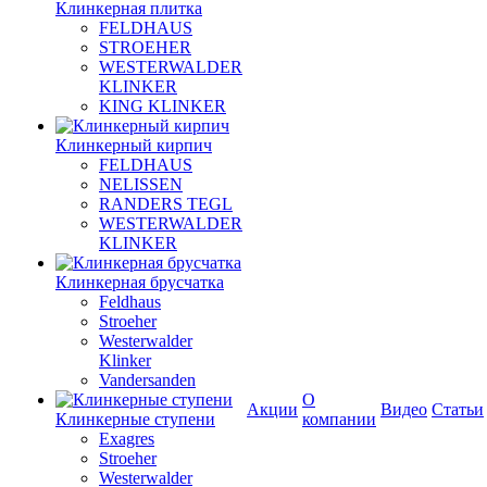
Клинкерная плитка
FELDHAUS
STROEHER
WESTERWALDER
KLINKER
KING KLINKER
Клинкерный кирпич
FELDHAUS
NELISSEN
RANDERS TEGL
WESTERWALDER
KLINKER
Клинкерная брусчатка
Feldhaus
Stroeher
Westerwalder
Klinker
Vandersanden
О
Акции
Видео
Статьи
Клинкерные ступени
компании
Exagres
Stroeher
Westerwalder