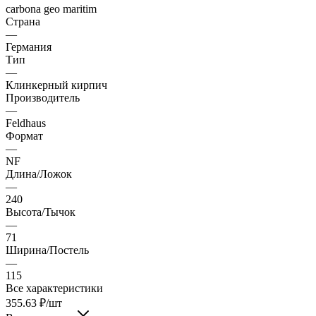
carbona geo maritim
Страна
—
Германия
Тип
—
Клинкерный кирпич
Производитель
—
Feldhaus
Формат
—
NF
Длина/Ложок
—
240
Высота/Тычок
—
71
Ширина/Постель
—
115
Все характеристики
355.63
₽
/шт