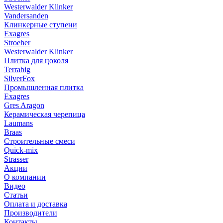
Westerwalder Klinker
Vandersanden
Клинкерные ступени
Exagres
Stroeher
Westerwalder Klinker
Плитка для цоколя
Terrabig
SilverFox
Промышленная плитка
Exagres
Gres Aragon
Керамическая черепица
Laumans
Braas
Строительные смеси
Quick-mix
Strasser
Акции
О компании
Видео
Статьи
Оплата и доставка
Производители
Контакты