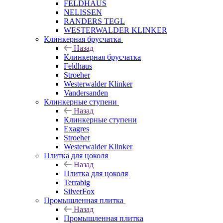
FELDHAUS
NELISSEN
RANDERS TEGL
WESTERWALDER KLINKER
Клинкерная брусчатка
Назад
Клинкерная брусчатка
Feldhaus
Stroeher
Westerwalder Klinker
Vandersanden
Клинкерные ступени
Назад
Клинкерные ступени
Exagres
Stroeher
Westerwalder Klinker
Плитка для цоколя
Назад
Плитка для цоколя
Terrabig
SilverFox
Промышленная плитка
Назад
Промышленная плитка