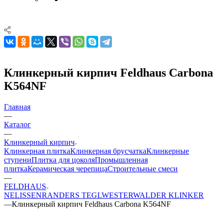
Клинкерный кирпич Feldhaus Carbona
K564NF
Главная
—
Каталог
—
Клинкерный кирпич
Клинкерная плитка
Клинкерная брусчатка
Клинкерные
ступени
Плитка для цоколя
Промышленная
плитка
Керамическая черепица
Строительные смеси
—
FELDHAUS
NELISSEN
RANDERS TEGL
WESTERWALDER KLINKER
—
Клинкерный кирпич Feldhaus Carbona K564NF