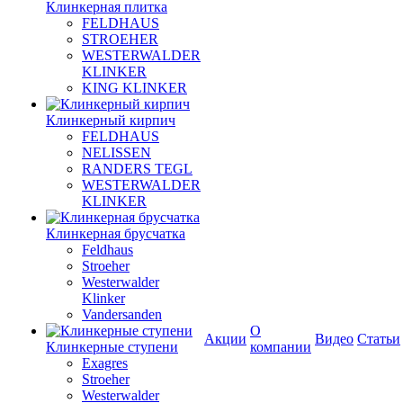
Клинкерная плитка
FELDHAUS
STROEHER
WESTERWALDER
KLINKER
KING KLINKER
Клинкерный кирпич
FELDHAUS
NELISSEN
RANDERS TEGL
WESTERWALDER
KLINKER
Клинкерная брусчатка
Feldhaus
Stroeher
Westerwalder
Klinker
Vandersanden
О
Акции
Видео
Статьи
Клинкерные ступени
компании
Exagres
Stroeher
Westerwalder