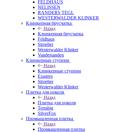
FELDHAUS
NELISSEN
RANDERS TEGL
WESTERWALDER KLINKER
Клинкерная брусчатка
Назад
Клинкерная брусчатка
Feldhaus
Stroeher
Westerwalder Klinker
Vandersanden
Клинкерные ступени
Назад
Клинкерные ступени
Exagres
Stroeher
Westerwalder Klinker
Плитка для цоколя
Назад
Плитка для цоколя
Terrabig
SilverFox
Промышленная плитка
Назад
Промышленная плитка