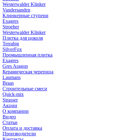
Westerwalder Klinker
Vandersanden
Клинкерные ступени
Exagres
Stroeher
Westerwalder Klinker
Плитка для цоколя
Terrabig
SilverFox
Промышленная плитка
Exagres
Gres Aragon
Керамическая черепица
Laumans
Braas
Строительные смеси
Quick-mix
Strasser
Акции
О компании
Видео
Статьи
Оплата и доставка
Производители
Контакты