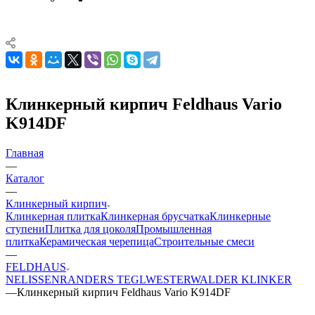
Клинкерный кирпич Feldhaus Vario
K914DF
Главная
—
Каталог
—
Клинкерный кирпич
Клинкерная плитка
Клинкерная брусчатка
Клинкерные
ступени
Плитка для цоколя
Промышленная
плитка
Керамическая черепица
Строительные смеси
—
FELDHAUS
NELISSEN
RANDERS TEGL
WESTERWALDER KLINKER
—
Клинкерный кирпич Feldhaus Vario K914DF