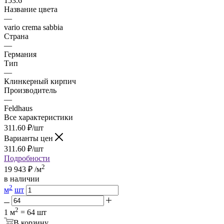
153.6
Название цвета
—
vario crema sabbia
Страна
—
Германия
Тип
—
Клинкерный кирпич
Производитель
—
Feldhaus
Все характеристики
311.60
₽
/шт
Варианты цен
311.60
₽
/шт
Подробности
2
19 943
₽
/м
в наличии
2
м
шт
2
1 м
= 64 шт
В корзину