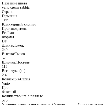
Название цвета
vario crema sabbia
Страна
Германия
Тип
Клинкерный кирпич
Производитель
Feldhaus
Формат
DF
Длина/Ложок
240
Высота/Тычок
52
Ширина/Постель
115
Вес штука (кг)
2.4
Коллекция/Серия
Vario
Цвет
бежевый
Количество шт. в паллете
576
У данного товара нет отзывов. Станьте
Оставить отзыв