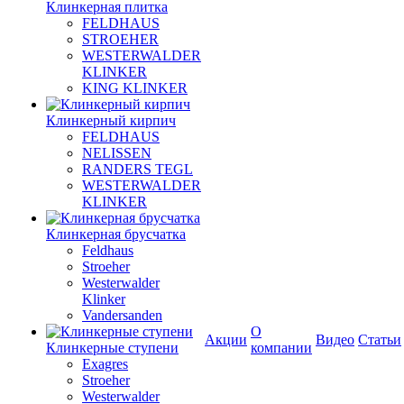
Клинкерная плитка
FELDHAUS
STROEHER
WESTERWALDER
KLINKER
KING KLINKER
Клинкерный кирпич
FELDHAUS
NELISSEN
RANDERS TEGL
WESTERWALDER
KLINKER
Клинкерная брусчатка
Feldhaus
Stroeher
Westerwalder
Klinker
Vandersanden
О
Акции
Видео
Статьи
Клинкерные ступени
компании
Exagres
Stroeher
Westerwalder