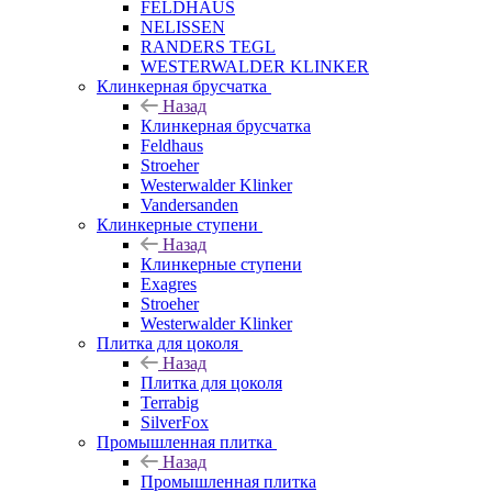
FELDHAUS
NELISSEN
RANDERS TEGL
WESTERWALDER KLINKER
Клинкерная брусчатка
Назад
Клинкерная брусчатка
Feldhaus
Stroeher
Westerwalder Klinker
Vandersanden
Клинкерные ступени
Назад
Клинкерные ступени
Exagres
Stroeher
Westerwalder Klinker
Плитка для цоколя
Назад
Плитка для цоколя
Terrabig
SilverFox
Промышленная плитка
Назад
Промышленная плитка