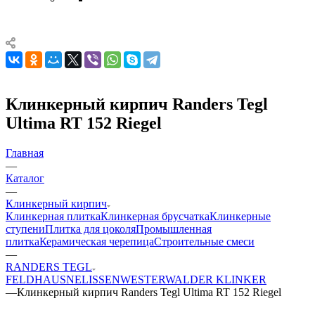
Клинкерный кирпич Randers Tegl
Ultima RT 152 Riegel
Главная
—
Каталог
—
Клинкерный кирпич
Клинкерная плитка
Клинкерная брусчатка
Клинкерные
ступени
Плитка для цоколя
Промышленная
плитка
Керамическая черепица
Строительные смеси
—
RANDERS TEGL
FELDHAUS
NELISSEN
WESTERWALDER KLINKER
—
Клинкерный кирпич Randers Tegl Ultima RT 152 Riegel