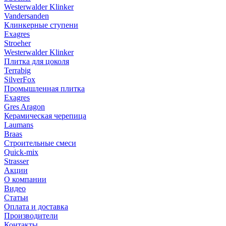
Westerwalder Klinker
Vandersanden
Клинкерные ступени
Exagres
Stroeher
Westerwalder Klinker
Плитка для цоколя
Terrabig
SilverFox
Промышленная плитка
Exagres
Gres Aragon
Керамическая черепица
Laumans
Braas
Строительные смеси
Quick-mix
Strasser
Акции
О компании
Видео
Статьи
Оплата и доставка
Производители
Контакты