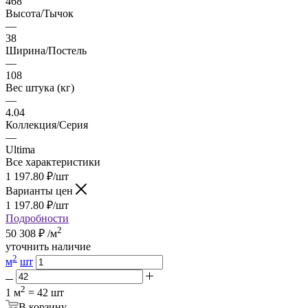
468
Высота/Тычок
—
38
Ширина/Постель
—
108
Вес штука (кг)
—
4.04
Коллекция/Серия
—
Ultima
Все характеристики
1 197.80
₽
/шт
Варианты цен
1 197.80
₽
/шт
Подробности
2
50 308
₽
/м
уточнить наличие
2
м
шт
2
1 м
= 42 шт
В корзину