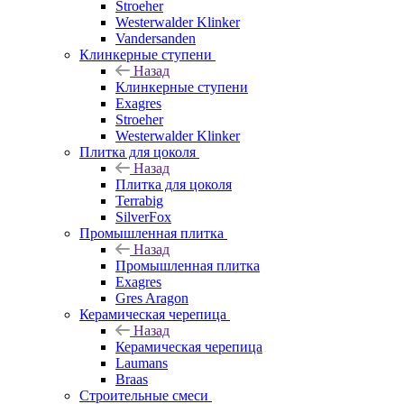
Stroeher
Westerwalder Klinker
Vandersanden
Клинкерные ступени
Назад
Клинкерные ступени
Exagres
Stroeher
Westerwalder Klinker
Плитка для цоколя
Назад
Плитка для цоколя
Terrabig
SilverFox
Промышленная плитка
Назад
Промышленная плитка
Exagres
Gres Aragon
Керамическая черепица
Назад
Керамическая черепица
Laumans
Braas
Строительные смеси