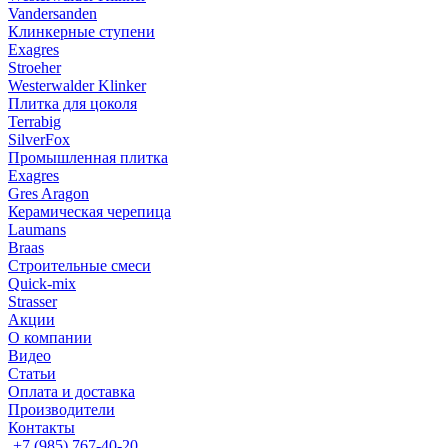
Vandersanden
Клинкерные ступени
Exagres
Stroeher
Westerwalder Klinker
Плитка для цоколя
Terrabig
SilverFox
Промышленная плитка
Exagres
Gres Aragon
Керамическая черепица
Laumans
Braas
Строительные смеси
Quick-mix
Strasser
Акции
О компании
Видео
Статьи
Оплата и доставка
Производители
Контакты
+7 (985) 767-40-20