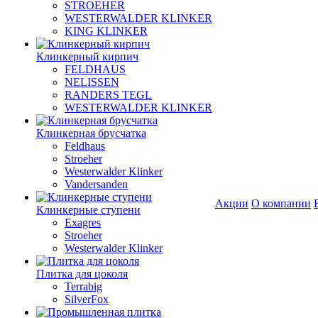
STROEHER
WESTERWALDER KLINKER
KING KLINKER
Клинкерный кирпич
FELDHAUS
NELISSEN
RANDERS TEGL
WESTERWALDER KLINKER
Клинкерная брусчатка
Feldhaus
Stroeher
Westerwalder Klinker
Vandersanden
Акции
О компании
Клинкерные ступени
Exagres
Stroeher
Westerwalder Klinker
Плитка для цоколя
Terrabig
SilverFox