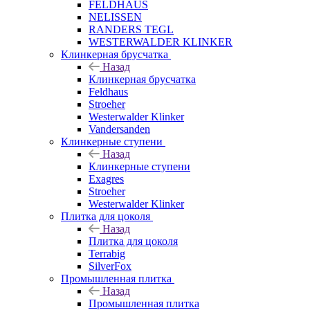
FELDHAUS
NELISSEN
RANDERS TEGL
WESTERWALDER KLINKER
Клинкерная брусчатка
Назад
Клинкерная брусчатка
Feldhaus
Stroeher
Westerwalder Klinker
Vandersanden
Клинкерные ступени
Назад
Клинкерные ступени
Exagres
Stroeher
Westerwalder Klinker
Плитка для цоколя
Назад
Плитка для цоколя
Terrabig
SilverFox
Промышленная плитка
Назад
Промышленная плитка