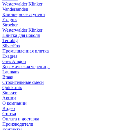
Westerwalder Klinker
Vandersanden
Клинкерные ступени
Exagres
Stroeher
Westerwalder Klinker
Плитка для цоколя
Terrabig
SilverFox
Промышленная плитка
Exagres
Gres Aragon
Керамическая черепица
Laumans
Braas
Строительные смеси
Quick-mix
Strasser
Акции
О компании
Видео
Статьи
Оплата и доставка
Производители
Контакты