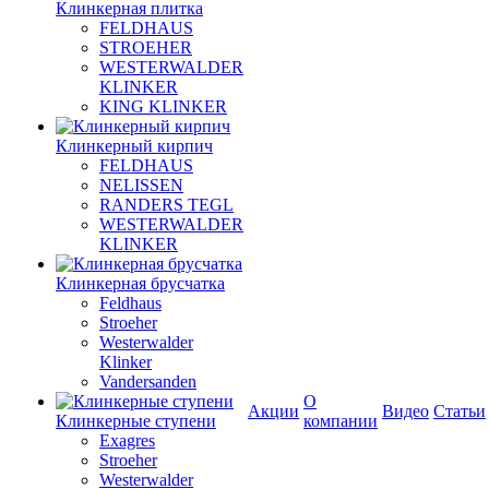
Клинкерная плитка
FELDHAUS
STROEHER
WESTERWALDER
KLINKER
KING KLINKER
Клинкерный кирпич
FELDHAUS
NELISSEN
RANDERS TEGL
WESTERWALDER
KLINKER
Клинкерная брусчатка
Feldhaus
Stroeher
Westerwalder
Klinker
Vandersanden
О
Акции
Видео
Статьи
Клинкерные ступени
компании
Exagres
Stroeher
Westerwalder