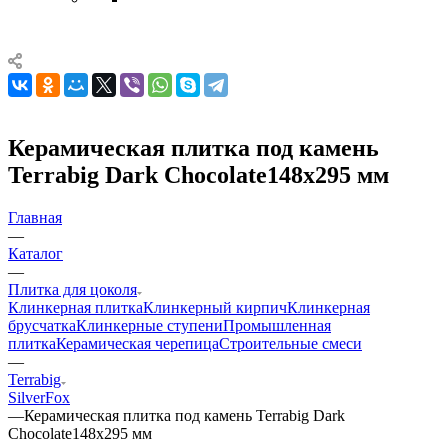
Керамическая плитка под камень
Terrabig Dark Chocolate148x295 мм
Главная
—
Каталог
—
Плитка для цоколя
Клинкерная плитка
Клинкерный кирпич
Клинкерная
брусчатка
Клинкерные ступени
Промышленная
плитка
Керамическая черепица
Строительные смеси
—
Terrabig
SilverFox
—
Керамическая плитка под камень Terrabig Dark
Chocolate148x295 мм