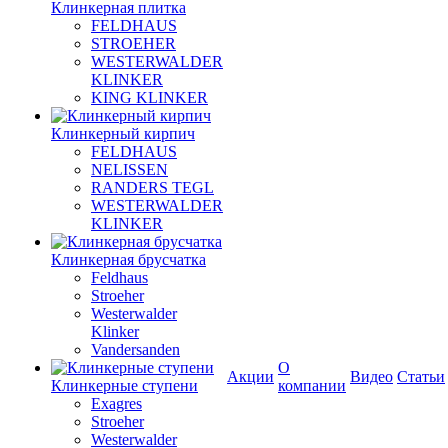
Клинкерная плитка
FELDHAUS
STROEHER
WESTERWALDER
KLINKER
KING KLINKER
Клинкерный кирпич
FELDHAUS
NELISSEN
RANDERS TEGL
WESTERWALDER
KLINKER
Клинкерная брусчатка
Feldhaus
Stroeher
Westerwalder
Klinker
Vandersanden
О
Акции
Видео
Статьи
Клинкерные ступени
компании
Exagres
Stroeher
Westerwalder