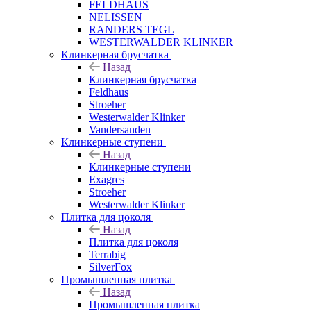
FELDHAUS
NELISSEN
RANDERS TEGL
WESTERWALDER KLINKER
Клинкерная брусчатка
Назад
Клинкерная брусчатка
Feldhaus
Stroeher
Westerwalder Klinker
Vandersanden
Клинкерные ступени
Назад
Клинкерные ступени
Exagres
Stroeher
Westerwalder Klinker
Плитка для цоколя
Назад
Плитка для цоколя
Terrabig
SilverFox
Промышленная плитка
Назад
Промышленная плитка