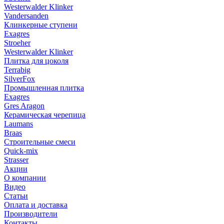
Westerwalder Klinker
Vandersanden
Клинкерные ступени
Exagres
Stroeher
Westerwalder Klinker
Плитка для цоколя
Terrabig
SilverFox
Промышленная плитка
Exagres
Gres Aragon
Керамическая черепица
Laumans
Braas
Строительные смеси
Quick-mix
Strasser
Акции
О компании
Видео
Статьи
Оплата и доставка
Производители
Контакты