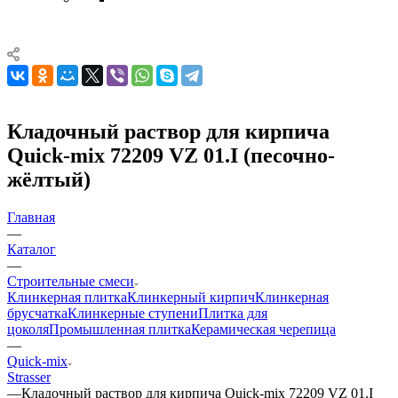
Кладочный раствор для кирпича
Quick-mix 72209 VZ 01.I (песочно-
жёлтый)
Главная
—
Каталог
—
Строительные смеси
Клинкерная плитка
Клинкерный кирпич
Клинкерная
брусчатка
Клинкерные ступени
Плитка для
цоколя
Промышленная плитка
Керамическая черепица
—
Quick-mix
Strasser
—
Кладочный раствор для кирпича Quick-mix 72209 VZ 01.I