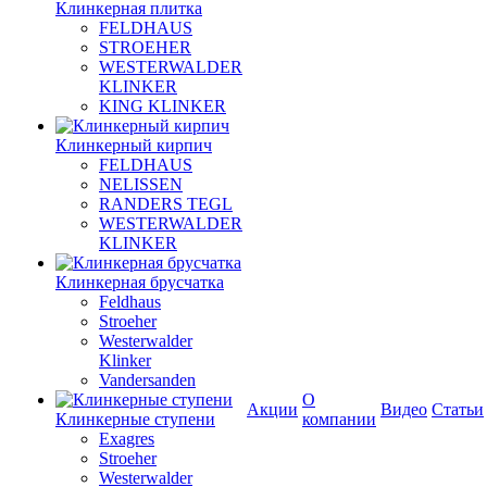
Клинкерная плитка
FELDHAUS
STROEHER
WESTERWALDER
KLINKER
KING KLINKER
Клинкерный кирпич
FELDHAUS
NELISSEN
RANDERS TEGL
WESTERWALDER
KLINKER
Клинкерная брусчатка
Feldhaus
Stroeher
Westerwalder
Klinker
Vandersanden
О
Акции
Видео
Статьи
Клинкерные ступени
компании
Exagres
Stroeher
Westerwalder