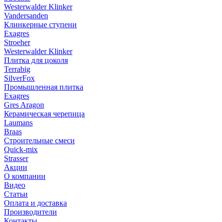
Westerwalder Klinker
Vandersanden
Клинкерные ступени
Exagres
Stroeher
Westerwalder Klinker
Плитка для цоколя
Terrabig
SilverFox
Промышленная плитка
Exagres
Gres Aragon
Керамическая черепица
Laumans
Braas
Строительные смеси
Quick-mix
Strasser
Акции
О компании
Видео
Статьи
Оплата и доставка
Производители
Контакты