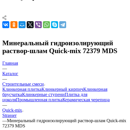
Минеральный гидроизолирующий
раствор-шлам Quick-mix 72379 MDS
Главная
—
Каталог
—
Строительные смеси
Клинкерная плитка
Клинкерный кирпич
Клинкерная
брусчатка
Клинкерные ступени
Плитка для
цоколя
Промышленная плитка
Керамическая черепица
—
Quick-mix
Strasser
—
Минеральный гидроизолирующий раствор-шлам Quick-mix
72379 MDS