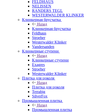
FELDHAUS
NELISSEN
RANDERS TEGL
WESTERWALDER KLINKER
Клинкерная брусчатка
Назад
Клинкерная брусчатка
Feldhaus
Stroeher
Westerwalder Klinker
Vandersanden
Клинкерные ступени
Назад
Клинкерные ступени
Exagres
Stroeher
Westerwalder Klinker
Плитка для цоколя
Назад
Плитка для цоколя
Terrabig
SilverFox
Промышленная плитка
Назад
Промышленная плитка