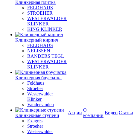
Клинкерная плитка
FELDHAUS
STROEHER
WESTERWALDER
KLINKER
KING KLINKER
Клинкерный кирпич
FELDHAUS
NELISSEN
RANDERS TEGL
WESTERWALDER
KLINKER
Клинкерная брусчатка
Feldhaus
Stroeher
Westerwalder
Klinker
Vandersanden
О
Акции
Видео
Статьи
Клинкерные ступени
компании
Exagres
Stroeher
Westerwalder