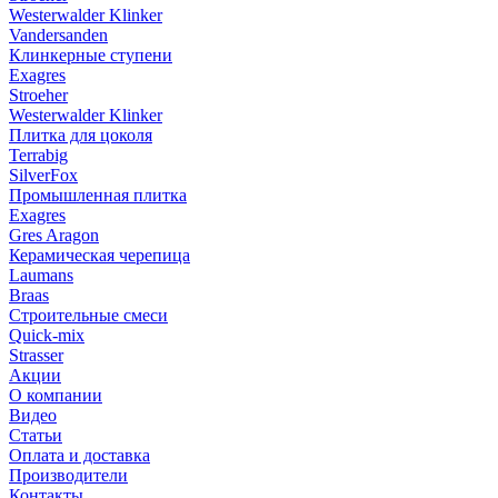
Westerwalder Klinker
Vandersanden
Клинкерные ступени
Exagres
Stroeher
Westerwalder Klinker
Плитка для цоколя
Terrabig
SilverFox
Промышленная плитка
Exagres
Gres Aragon
Керамическая черепица
Laumans
Braas
Строительные смеси
Quick-mix
Strasser
Акции
О компании
Видео
Статьи
Оплата и доставка
Производители
Контакты