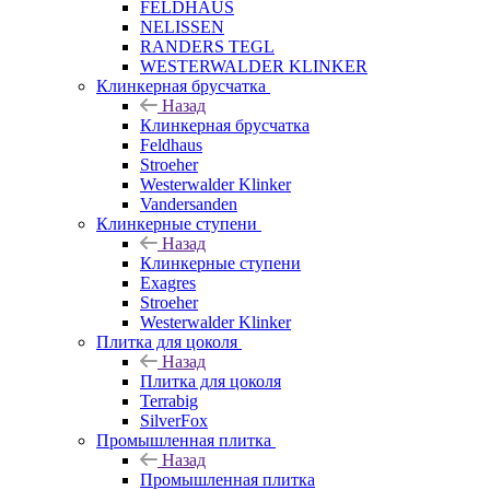
FELDHAUS
NELISSEN
RANDERS TEGL
WESTERWALDER KLINKER
Клинкерная брусчатка
Назад
Клинкерная брусчатка
Feldhaus
Stroeher
Westerwalder Klinker
Vandersanden
Клинкерные ступени
Назад
Клинкерные ступени
Exagres
Stroeher
Westerwalder Klinker
Плитка для цоколя
Назад
Плитка для цоколя
Terrabig
SilverFox
Промышленная плитка
Назад
Промышленная плитка