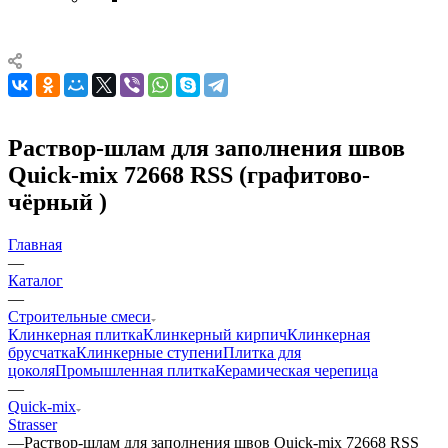
Раствор-шлам для заполнения швов
Quick-mix 72668 RSS (графитово-
чёрный )
Главная
—
Каталог
—
Строительные смеси
Клинкерная плитка
Клинкерный кирпич
Клинкерная
брусчатка
Клинкерные ступени
Плитка для
цоколя
Промышленная плитка
Керамическая черепица
—
Quick-mix
Strasser
—
Раствор-шлам для заполнения швов Quick-mix 72668 RSS