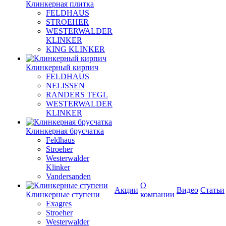
Клинкерная плитка
FELDHAUS
STROEHER
WESTERWALDER
KLINKER
KING KLINKER
Клинкерный кирпич
FELDHAUS
NELISSEN
RANDERS TEGL
WESTERWALDER
KLINKER
Клинкерная брусчатка
Feldhaus
Stroeher
Westerwalder
Klinker
Vandersanden
О
Акции
Видео
Статьи
Клинкерные ступени
компании
Exagres
Stroeher
Westerwalder