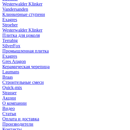
Westerwalder Klinker
Vandersanden
Клинкерные ступени
Exagres
Stroeher
Westerwalder Klinker
Плитка для цоколя
Terrabig
SilverFox
Промышленная плитка
Exagres
Gres Aragon
Керамическая черепица
Laumans
Braas
Строительные смеси
Quick-mix
Strasser
Акции
О компании
Видео
Статьи
Оплата и доставка
Производители
Контакты