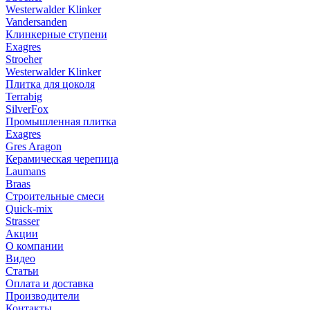
Westerwalder Klinker
Vandersanden
Клинкерные ступени
Exagres
Stroeher
Westerwalder Klinker
Плитка для цоколя
Terrabig
SilverFox
Промышленная плитка
Exagres
Gres Aragon
Керамическая черепица
Laumans
Braas
Строительные смеси
Quick-mix
Strasser
Акции
О компании
Видео
Статьи
Оплата и доставка
Производители
Контакты