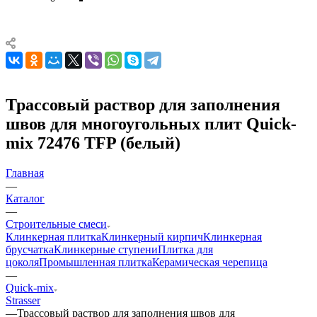
Трассовый раствор для заполнения
швов для многоугольных плит Quick-
mix 72476 TFP (белый)
Главная
—
Каталог
—
Строительные смеси
Клинкерная плитка
Клинкерный кирпич
Клинкерная
брусчатка
Клинкерные ступени
Плитка для
цоколя
Промышленная плитка
Керамическая черепица
—
Quick-mix
Strasser
—
Трассовый раствор для заполнения швов для