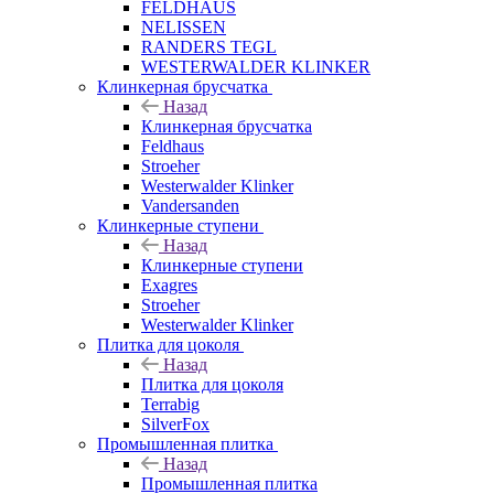
FELDHAUS
NELISSEN
RANDERS TEGL
WESTERWALDER KLINKER
Клинкерная брусчатка
Назад
Клинкерная брусчатка
Feldhaus
Stroeher
Westerwalder Klinker
Vandersanden
Клинкерные ступени
Назад
Клинкерные ступени
Exagres
Stroeher
Westerwalder Klinker
Плитка для цоколя
Назад
Плитка для цоколя
Terrabig
SilverFox
Промышленная плитка
Назад
Промышленная плитка