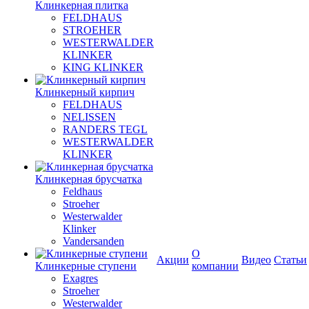
Клинкерная плитка
FELDHAUS
STROEHER
WESTERWALDER
KLINKER
KING KLINKER
Клинкерный кирпич
FELDHAUS
NELISSEN
RANDERS TEGL
WESTERWALDER
KLINKER
Клинкерная брусчатка
Feldhaus
Stroeher
Westerwalder
Klinker
Vandersanden
О
Акции
Видео
Статьи
Клинкерные ступени
компании
Exagres
Stroeher
Westerwalder